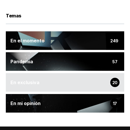
Temas
En el momento
249
Pandemia
57
En exclusiva
20
En mi opinión
17