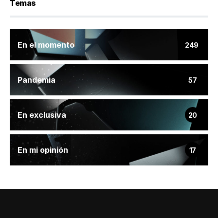
Temas
En el momento
249
Pandemia
57
En exclusiva
20
En mi opinión
17