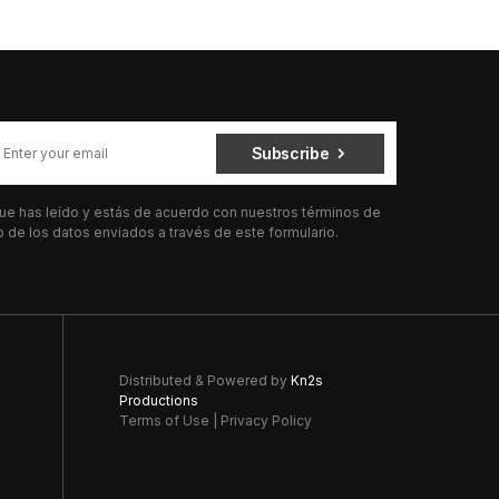
Subscribe
 que has leído y estás de acuerdo con nuestros términos de
de los datos enviados a través de este formulario.
Distributed & Powered by
Kn2s
Productions
Terms of Use
|
Privacy Policy