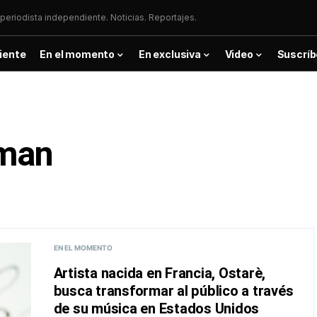
periodista independiente. Noticias. Reportajes.
iente
En el momento
En exclusiva
Video
Suscríb
man
EN EL MOMENTO
Artista nacida en Francia, Ostarè,
busca transformar al público a través
de su música en Estados Unidos