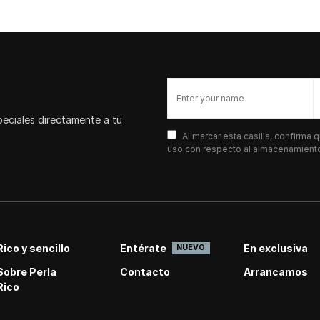
peciales directamente a tu
Al marcar esta casilla, confirma
uso con respecto al almacenamiento 
Rico y sencillo
Entérate
En exclusiva
NUEVO
Sobre Perla
Contacto
Arrancamos
Rico