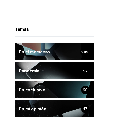
Temas
En el momento
249
Pandemia
57
En exclusiva
20
En mi opinión
17