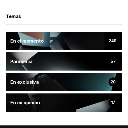
Temas
En el momento
249
Pandemia
57
En exclusiva
20
En mi opinión
17