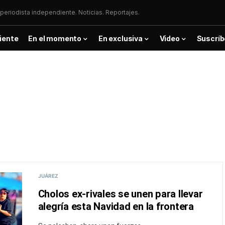
periodista independiente. Noticias. Reportajes.
iente
En el momento
En exclusiva
Video
Suscríb
JUÁREZ
Cholos ex-rivales se unen para llevar
alegría esta Navidad en la frontera