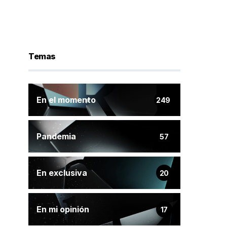
Temas
En el momento
249
Pandemia
57
En exclusiva
20
En mi opinión
17