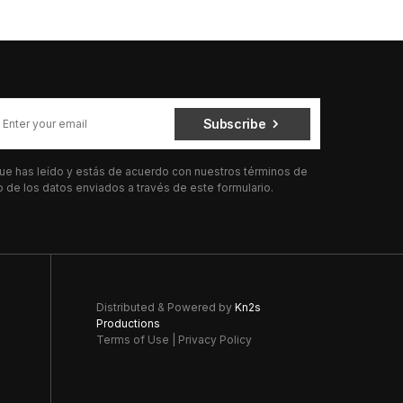
Subscribe
 que has leído y estás de acuerdo con nuestros términos de
de los datos enviados a través de este formulario.
Distributed & Powered by
Kn2s
Productions
Terms of Use
|
Privacy Policy