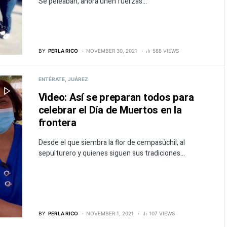
Se peleaban, ahora unen fuerzas...
BY
PERLA RICO
NOVEMBER 30, 2021
588 VIEWS
ENTÉRATE
JUÁREZ
Video: Así se preparan todos para
celebrar el Día de Muertos en la
frontera
Desde el que siembra la flor de cempasúchil, al
sepulturero y quienes siguen sus tradiciones...
BY
PERLA RICO
NOVEMBER 1, 2021
107 VIEWS