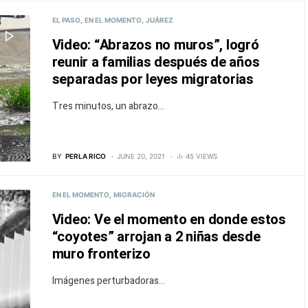
EL PASO
EN EL MOMENTO
JUÁREZ
Video: “Abrazos no muros”, logró
reunir a familias después de años
separadas por leyes migratorias
Tres minutos, un abrazo...
BY
PERLA RICO
JUNE 20, 2021
45 VIEWS
EN EL MOMENTO
MIGRACIÓN
Video: Ve el momento en donde estos
“coyotes” arrojan a 2 niñas desde
muro fronterizo
Imágenes perturbadoras...