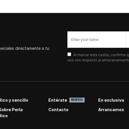
peciales directamente a tu
Al marcar esta casilla, confirma
uso con respecto al almacenamiento 
Rico y sencillo
Entérate
En exclusiva
NUEVO
Sobre Perla
Contacto
Arrancamos
Rico