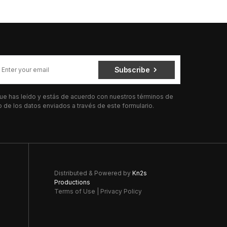
Subscribe
 que has leído y estás de acuerdo con nuestros términos de
de los datos enviados a través de este formulario.
Distributed & Powered by
Kn2s
Productions
Terms of Use
|
Privacy Policy