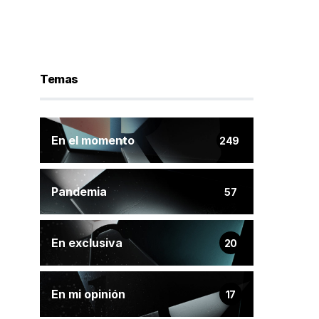
Temas
En el momento
249
Pandemia
57
En exclusiva
20
En mi opinión
17