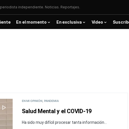
periodista independiente. Noticias. Reportajes.
iente
En el momento
En exclusiva
Video
Suscríb
EN MI OPINIÓN
PANDEMIA
Salud Mental y el COVID-19
Ha sido muy difícil procesar tanta información...