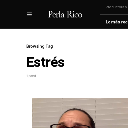
Productora y 
Lo más rec
Browsing Tag
Estrés
1 post