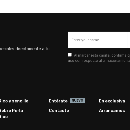
peciales directamente a tu
Al marcar esta casilla, confirma
uso con respecto al almacenamiento 
Rico y sencillo
Entérate
En exclusiva
NUEVO
Sobre Perla
Contacto
Arrancamos
Rico