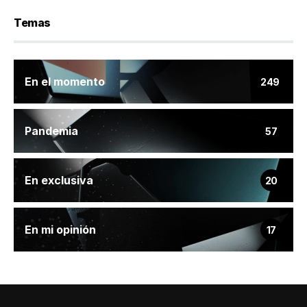
Temas
En el momento
249
Pandemia
57
En exclusiva
20
En mi opinión
17