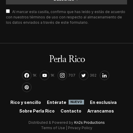
Al marcar esta casilla, confirma que has leído y estás de acuerdo
con nuestros términos de uso con respecto al almacenamiento de
los datos enviados a través de este formulario.
1K
1K
707
362
Rico y sencillo
Entérate
En exclusiva
NUEVO
Sobre Perla Rico
Contacto
Arrancamos
Distributed & Powered by
Kn2s Productions
Terms of Use
|
Privacy Policy