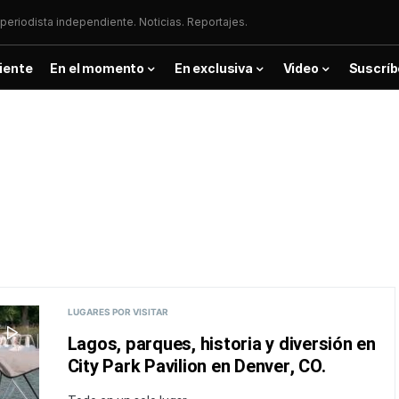
periodista independiente. Noticias. Reportajes.
iente
En el momento
En exclusiva
Video
Suscríb
LUGARES POR VISITAR
Lagos, parques, historia y diversión en
City Park Pavilion en Denver, CO.