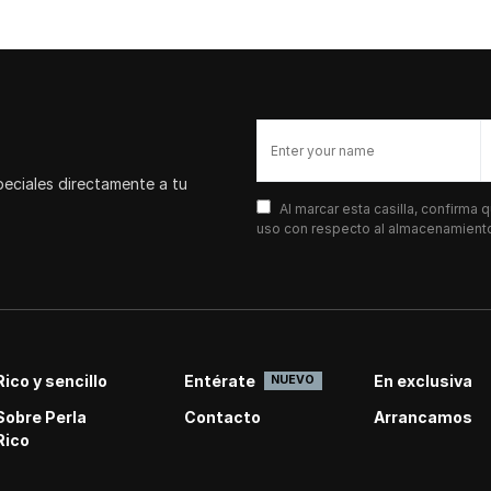
peciales directamente a tu
Al marcar esta casilla, confirma
uso con respecto al almacenamiento 
Rico y sencillo
Entérate
En exclusiva
NUEVO
Sobre Perla
Contacto
Arrancamos
Rico