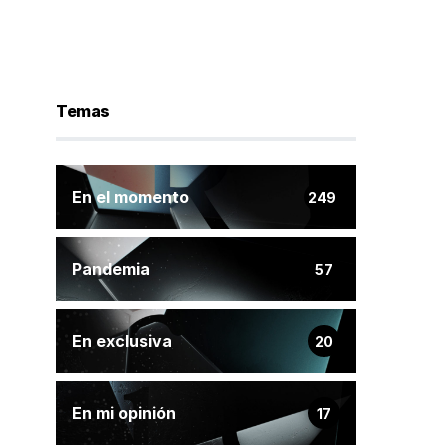
Temas
En el momento
249
Pandemia
57
En exclusiva
20
En mi opinión
17