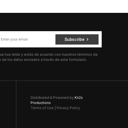
Subscribe
 que has leído y estás de acuerdo con nuestros términos de
de los datos enviados a través de este formulario.
Distributed & Powered by
Kn2s
Productions
Terms of Use
|
Privacy Policy