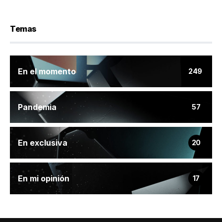
Temas
En el momento
249
Pandemia
57
En exclusiva
20
En mi opinión
17