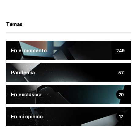
Temas
En el momento
249
Pandemia
57
En exclusiva
20
En mi opinión
17