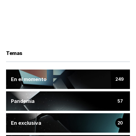
Temas
En el momento
249
Pandemia
57
En exclusiva
20