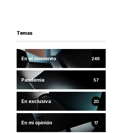
Temas
En el momento
249
Pandemia
57
En exclusiva
20
En mi opinión
17