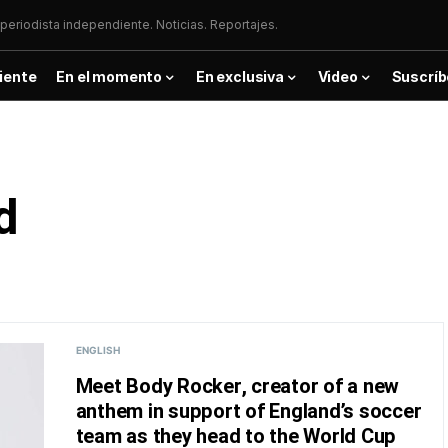
periodista independiente. Noticias. Reportajes.
iente
En el momento
En exclusiva
Video
Suscríb
d
ENGLISH
Meet Body Rocker, creator of a new
anthem in support of England’s soccer
team as they head to the World Cup