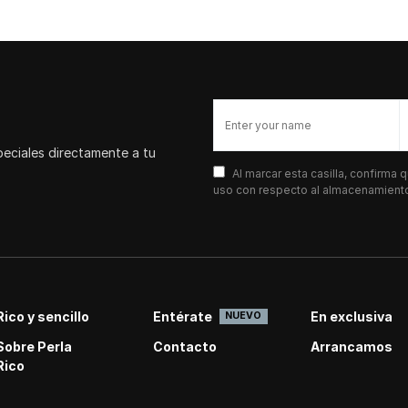
peciales directamente a tu
Al marcar esta casilla, confirma
uso con respecto al almacenamiento 
Rico y sencillo
Entérate
En exclusiva
NUEVO
Sobre Perla
Contacto
Arrancamos
Rico