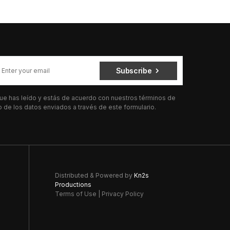
Subscribe
 que has leído y estás de acuerdo con nuestros términos de
de los datos enviados a través de este formulario.
Distributed & Powered by
Kn2s
Productions
Terms of Use
|
Privacy Policy