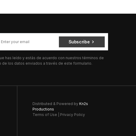
Subscribe
 que has leído y estás de acuerdo con nuestros términos de
de los datos enviados a través de este formulario.
Distributed & Powered by
Kn2s
Productions
Terms of Use
|
Privacy Policy