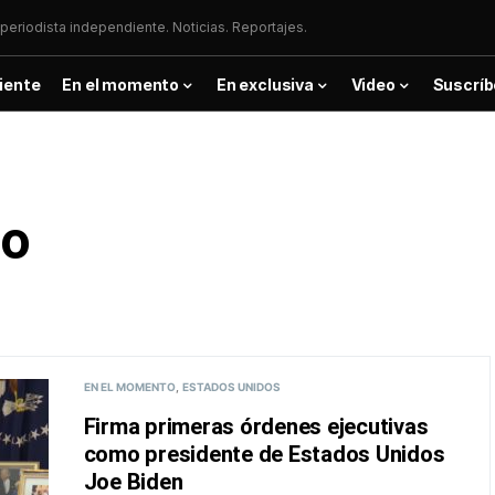
periodista independiente. Noticias. Reportajes.
iente
En el momento
En exclusiva
Video
Suscríb
co
EN EL MOMENTO
ESTADOS UNIDOS
Firma primeras órdenes ejecutivas
como presidente de Estados Unidos
Joe Biden