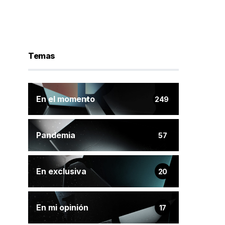
Temas
En el momento
249
Pandemia
57
En exclusiva
20
En mi opinión
17