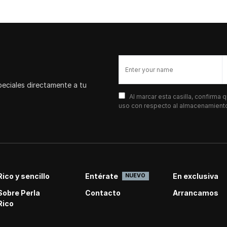
peciales directamente a tu
Al marcar esta casilla, confirma
uso con respecto al almacenamiento 
Rico y sencillo
Entérate
En exclusiva
NUEVO
Sobre Perla
Contacto
Arrancamos
Rico