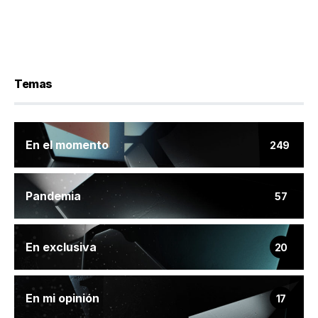
Temas
En el momento
249
Pandemia
57
En exclusiva
20
En mi opinión
17