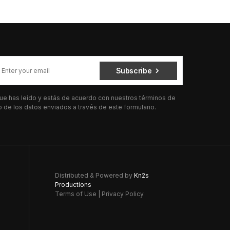
Subscribe
 que has leído y estás de acuerdo con nuestros términos de
de los datos enviados a través de este formulario.
Distributed & Powered by
Kn2s
Productions
Terms of Use
|
Privacy Policy