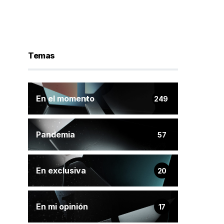
Temas
En el momento
249
Pandemia
57
En exclusiva
20
En mi opinión
17