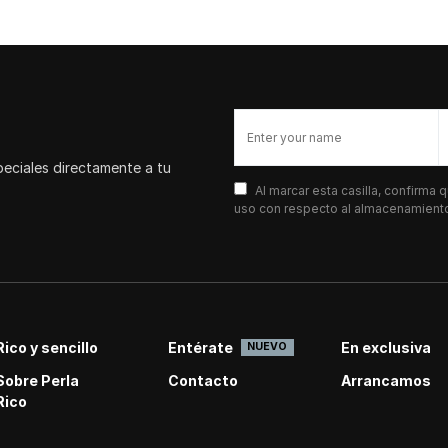
peciales directamente a tu
Al marcar esta casilla, confirma
uso con respecto al almacenamiento 
Rico y sencillo
Entérate
En exclusiva
NUEVO
Sobre Perla
Contacto
Arrancamos
Rico