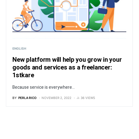
ENGLISH
New platform will help you grow in your
goods and services as a freelancer:
1stkare
Because service is everywhere...
BY
PERLA RICO
NOVEMBER 2, 2022
36 VIEWS