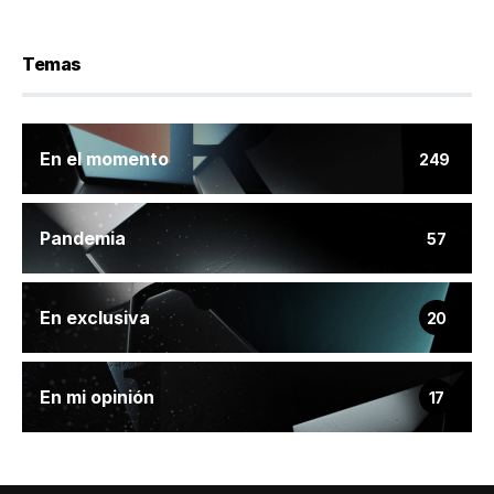
Temas
En el momento
249
Pandemia
57
En exclusiva
20
En mi opinión
17