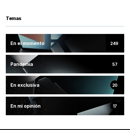
Temas
En el momento
249
Pandemia
57
En exclusiva
20
En mi opinión
17