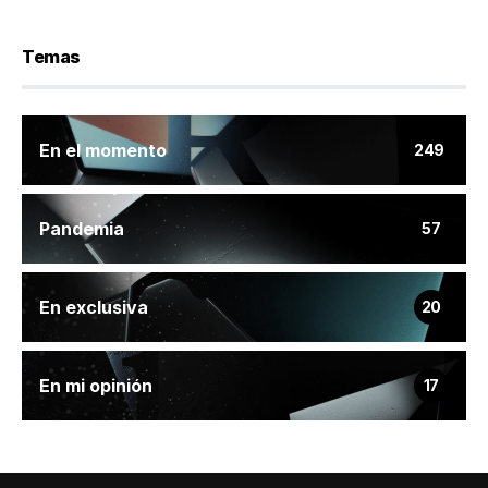
Temas
En el momento
249
Pandemia
57
En exclusiva
20
En mi opinión
17