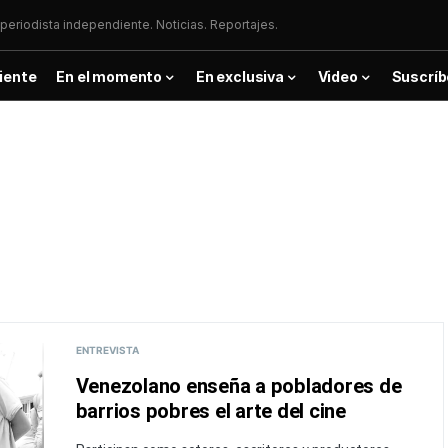
periodista independiente. Noticias. Reportajes.
iente
En el momento
En exclusiva
Video
Suscríb
ENTREVISTA
Venezolano enseña a pobladores de
barrios pobres el arte del cine