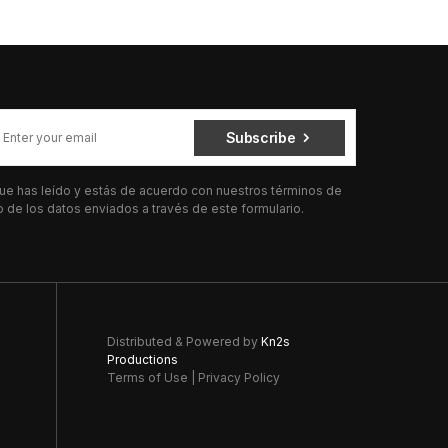
Subscribe
 que has leído y estás de acuerdo con nuestros términos de
de los datos enviados a través de este formulario.
Distributed & Powered by
Kn2s
Productions
Terms of Use
|
Privacy Policy