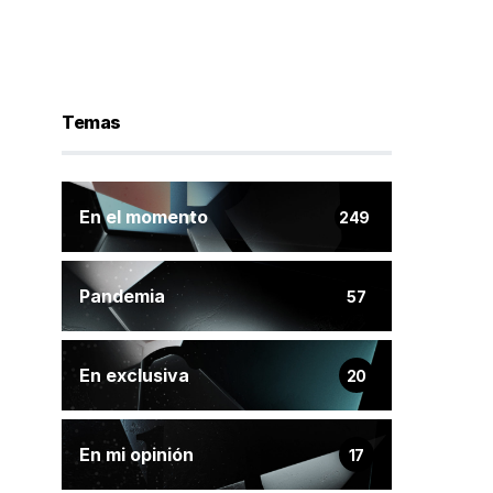
Temas
En el momento
249
Pandemia
57
En exclusiva
20
En mi opinión
17