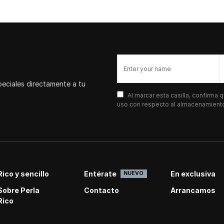
peciales directamente a tu
Al marcar esta casilla, confirma
uso con respecto al almacenamiento 
Rico y sencillo
Entérate
En exclusiva
NUEVO
Sobre Perla
Contacto
Arrancamos
Rico