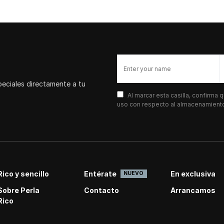
peciales directamente a tu
Al marcar esta casilla, confirma
uso con respecto al almacenamiento 
Rico y sencillo
Entérate
En exclusiva
NUEVO
Sobre Perla
Contacto
Arrancamos
Rico