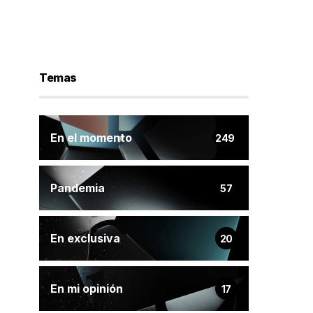
Temas
En el momento
249
Pandemia
57
En exclusiva
20
En mi opinión
17