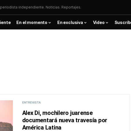
periodista independiente. Noticias. Reportajes.
iente
En el momento
En exclusiva
Video
Suscríb
ENTREVISTA
Alex Di, mochilero juarense
documentará nueva travesía por
América Latina