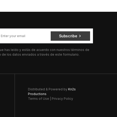
Subscribe
 que has leído y estás de acuerdo con nuestros términos de
de los datos enviados a través de este formulario.
Distributed & Powered by
Kn2s
Productions
Terms of Use
|
Privacy Policy