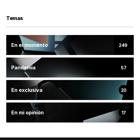
Temas
En el momento
249
Pandemia
57
En exclusiva
20
En mi opinión
17