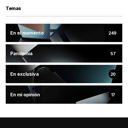
Temas
En el momento
249
Pandemia
57
En exclusiva
20
En mi opinión
17