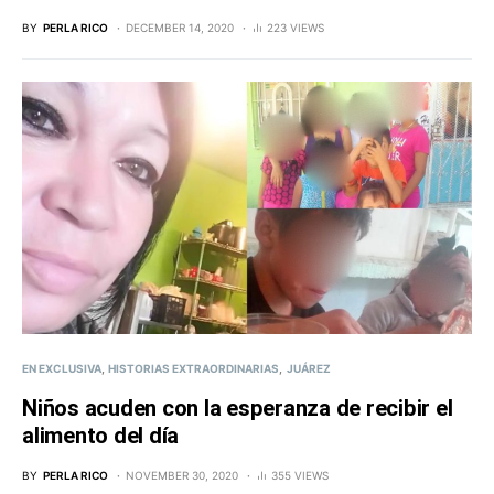
BY
PERLA RICO
DECEMBER 14, 2020
223 VIEWS
EN EXCLUSIVA
HISTORIAS EXTRAORDINARIAS
JUÁREZ
Niños acuden con la esperanza de recibir el
alimento del día
BY
PERLA RICO
NOVEMBER 30, 2020
355 VIEWS