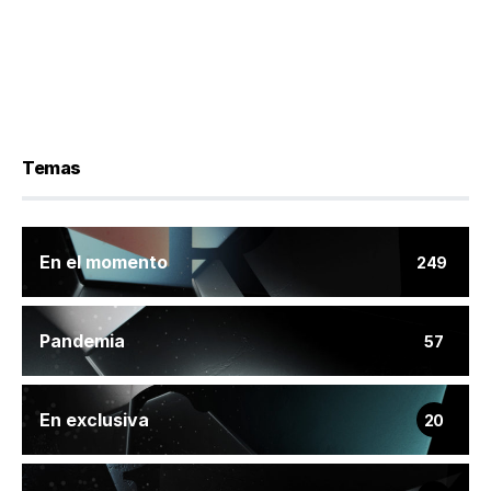
Temas
En el momento
249
Pandemia
57
En exclusiva
20