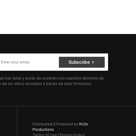
Subscribe
 que has leído y estás de acuerdo con nuestros términos de
de los datos enviados a través de este formulario.
Distributed & Powered by
Kn2s
Productions
Terms of Use
|
Privacy Policy