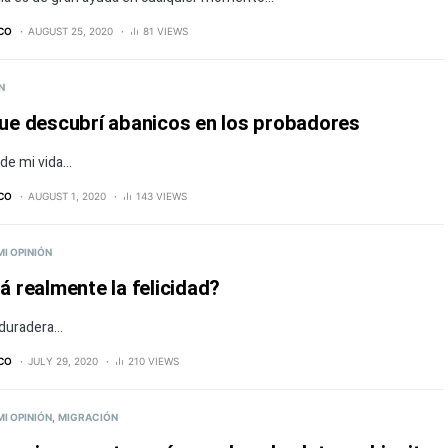
ICO
AUGUST 25, 2020
81 VIEWS
N
que descubrí abanicos en los probadores
 de mi vida…
ICO
AUGUST 1, 2020
143 VIEWS
MI OPINIÓN
rá realmente la felicidad?
 duradera…
ICO
JULY 29, 2020
210 VIEWS
MI OPINIÓN
MIGRACIÓN