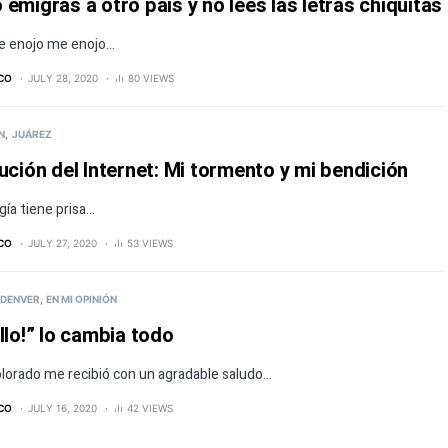
emigras a otro país y no lees las letras chiquitas
 enojo me enojo…
ICO
JULY 28, 2020
80 VIEWS
N
JUÁREZ
ución del Internet: Mi tormento y mi bendición
gía tiene prisa…
ICO
JULY 27, 2020
53 VIEWS
DENVER
EN MI OPINIÓN
llo!” lo cambia todo
lorado me recibió con un agradable saludo…
ICO
JULY 16, 2020
42 VIEWS