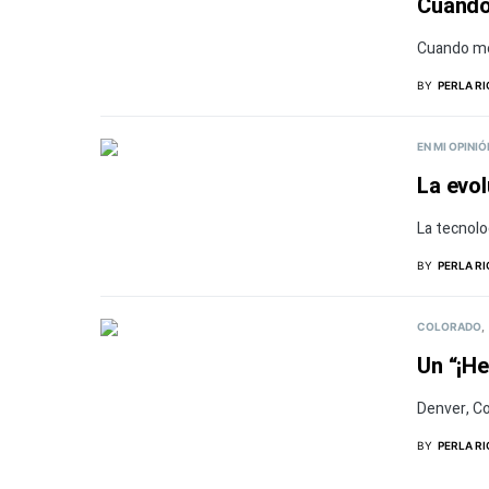
Cuando 
Cuando me
BY
PERLA R
EN MI OPINIÓ
La evol
La tecnolo
BY
PERLA R
COLORADO
Un “¡He
Denver, Co
BY
PERLA R