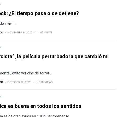
N
ock: ¿El tiempo pasa o se detiene?
o a vivir…
ICO
NOVEMBER 9, 2020
82 VIEWS
N
rcista”, la película perturbadora que cambió mi
mental, evito ver cine de terror…
ICO
OCTOBER 12, 2020
198 VIEWS
N
ica es buena en todos los sentidos
ía es de gran ayuda en cualquier momento…