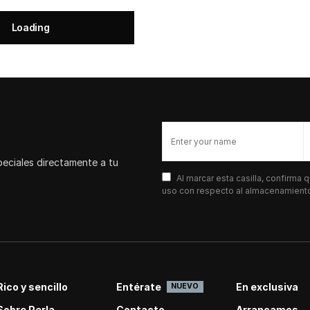
Loading
peciales directamente a tu
Al marcar esta casilla, confirma
uso con respecto al almacenamiento 
Rico y sencillo
Entérate
En exclusiva
NUEVO
Sobre Perla
Contacto
Arrancamos