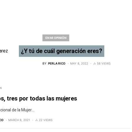
EN MI OPINIÓN
¿Y tú de cuál generación eres?
BY
PERLA RICO
MAY 8, 2022
58 VIEWS
N
s, tres por todas las mujeres
acional de la Mujer…
ICO
MARCH 8, 2021
22 VIEWS