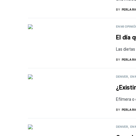
BY
PERLA R
EN MI OPINIÓ
El día 
Las dietas
BY
PERLA R
DENVER
EN 
¿Existi
Efímera o
BY
PERLA R
DENVER
EN 