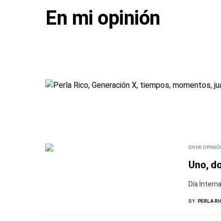
En mi opinión
EN MI OPINIÓ
Uno, do
Día Intern
BY
PERLA R