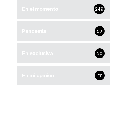
En el momento
249
Pandemia
57
En exclusiva
20
En mi opinión
17