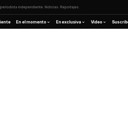
periodista independiente. Noticias. Reportajes.
iente
En el momento
En exclusiva
Video
Suscríb