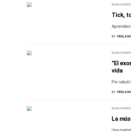
EN MI OPINIÓ
Tick, t
Aprendiend
BY
PERLA R
EN MI OPINIÓ
“El exo
vida
Por salud 
BY
PERLA R
EN MI OPINIÓ
La mús
Una melod